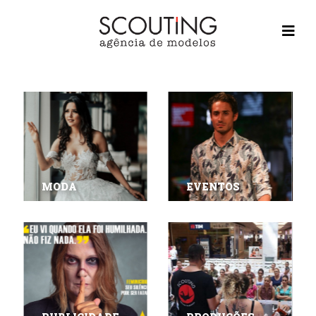
home
casting
sobre nós
MODA
EVENTOS
contato
cursos
seja modelo