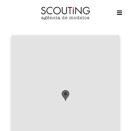
home
casting
sobre nós
contato
cursos
seja modelo